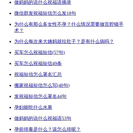
做妈妈的说什么祝福语摘录
微信群发祝福短信怎么发18句
为什么有那么多女性不孕？什么情况需要做宫腔镜手
术？
为什么每次来大姨妈就拉肚子？是有什么病吗？
买车怎么祝福短信(57句)
买车怎么祝福短信49条
祝福短信怎么署名汇总
搬家祝福短信怎么写(40句)
发祝福短信怎么署名44句
孕妇能吃什么水果
做妈妈的说什么祝福语53句
孕前排毒是什么？该怎么排呢？